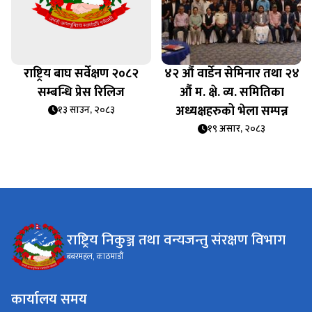
राष्ट्रिय बाघ सर्वेक्षण २०८२
४२ औं वार्डेन सेमिनार तथा २४
सम्बन्धि प्रेस रिलिज
औं म. क्षे. व्य. समितिका
अध्यक्षहरुको भेला सम्पन्न
१३ साउन, २०८३
१९ असार, २०८३
राष्ट्रिय निकुञ्ज तथा वन्यजन्तु संरक्षण विभाग
बबरमहल, काठमाडौं
कार्यालय समय