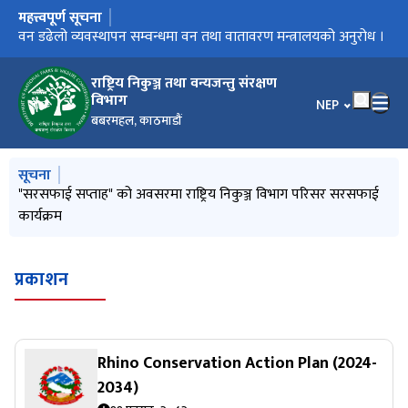
महत्त्वपूर्ण सूचना
मुख्य नेभिगेसनमा जानुहोस्
राष्ट्रिय बाघ सर्वेक्षण २०८२ सम्बन्धि प्रेस रिलिज
वन डढेलो व्यवस्थापन सम्वन्धमा वन तथा वातावरण मन्त्रालयको अनुरोध ।
विश्‍व सिमसार दिवस, २०८२
National Tiger Survey 2025 Press Release
राष्ट्रिय निकुञ्ज तथा वन्यजन्तु संरक्षण
विभाग
भाषा चयन गर्नुहोस
NEP
बबरमहल, काठमाडौं
मुख्य नेभिगेसनमा जानुहोस्
सूचना
४२ औं वार्डेन सेमिनार तथा २४ औं म. क्षे. व्य. समितिका अध्यक्षहरुको भेला
"सरसफाई सप्ताह" को अवसरमा राष्ट्रिय निकुञ्ज विभाग परिसर सरसफाई
आ.ब. २०८३/८४ को योजना तर्जूमा गोष्ठी सम्पन्न ।
वन तथा वातावरण मन्त्री माननीय गीता चौधरीज्यूलाई राष्‍ट्रिय निकुञ्ज
३१ औं वन्यजन्तु सप्‍ताह, २०८३ को प्रेस विज्ञप्ती
सम्पन्न
कार्यक्रम
विभागमा स्वागत ।
प्रकाशन
Rhino Conservation Action Plan (2024-
2034)