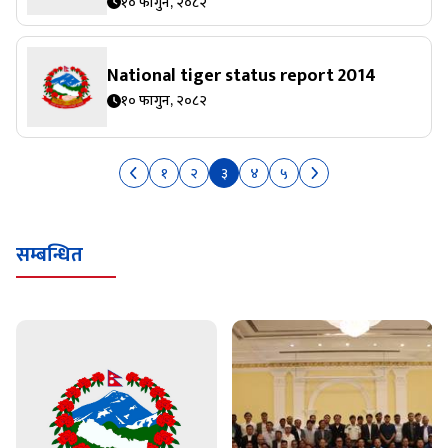
१० फागुन, २०८२
National tiger status report 2014
१० फागुन, २०८२
१
२
३
४
५
सम्बन्धित