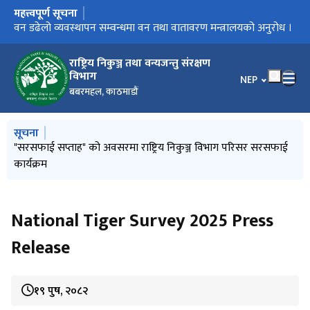
महत्त्वपूर्ण सूचना
मुख्य नेभिगेसनमा जानुहोस्
राष्ट्रिय बाघ सर्वेक्षण २०८२ सम्बन्धि प्रेस रिलिज
वन डढेलो व्यवस्थापन सम्वन्धमा वन तथा वातावरण मन्त्रालयको अनुरोध ।
विश्‍व सिमसार दिवस, २०८२
National Tiger Survey 2025 Press Release
राष्ट्रिय निकुञ्ज तथा वन्यजन्तु संरक्षण
विभाग
भाषा चयन गर्नुहोस
NEP
बबरमहल, काठमाडौं
मुख्य नेभिगेसनमा जानुहोस्
सूचना
४२ औं वार्डेन सेमिनार तथा २४ औं म. क्षे. व्य. समितिका अध्यक्षहरुको भेला
"सरसफाई सप्ताह" को अवसरमा राष्ट्रिय निकुञ्ज विभाग परिसर सरसफाई
आ.ब. २०८३/८४ को योजना तर्जूमा गोष्ठी सम्पन्न ।
वन तथा वातावरण मन्त्री माननीय गीता चौधरीज्यूलाई राष्‍ट्रिय निकुञ्ज
३१ औं वन्यजन्तु सप्‍ताह, २०८३ को प्रेस विज्ञप्ती
सम्पन्न
कार्यक्रम
विभागमा स्वागत ।
National Tiger Survey 2025 Press
Release
१९ पुष, २०८२