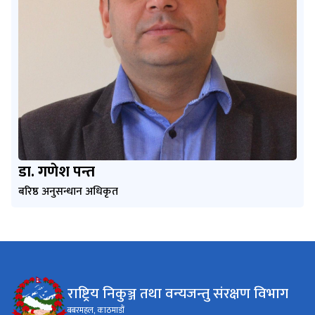
डा. गणेश पन्त
बरिष्ठ अनुसन्धान अधिकृत
राष्ट्रिय निकुञ्ज तथा वन्यजन्तु संरक्षण विभाग
बबरमहल, काठमाडौं