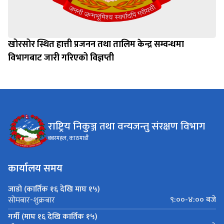
खोरसोर स्थित हात्ती प्रजनन तथा तालिम केन्द्र सम्वन्धमा
विभागबाट जारी गरिएको विज्ञप्ती
राष्ट्रिय निकुञ्ज तथा वन्यजन्तु संरक्षण विभाग
बबरमहल, काठमाडौं
कार्यालय समय
जाडो (कार्तिक १६ देखि माघ १५)
९:००-४:०० बजे
सोमबार-शुक्रबार
गर्मी (माघ १६ देखि कार्तिक १५)