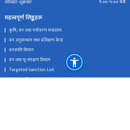
९:००-५:०० बजे
सोमबार-शुक्रबार
महत्त्वपूर्ण लिङ्कहरू
कृषि, वन तथा पर्यावरण मन्त्रालय
वन अनुसन्धान तथा प्रशिक्षण केन्द्र
वनस्पति विभाग
वन तथा भू-संरक्षण विभाग
Targeted Sanction List
वातावरण विभाग
SAWEN Nepal
राष्ट्रिय प्राकृतिक स्रोत तथा वित्त आयोग
बबरमहल, काठमाडौं
info@dnpwc.gov.np 01-5320850, 01-5320912