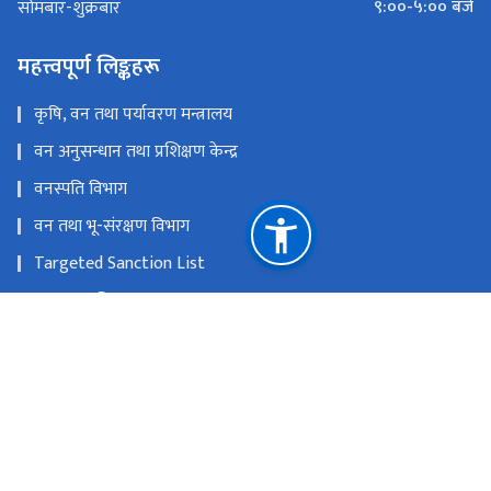
९:००-५:०० बजे
सोमबार-शुक्रबार
महत्त्वपूर्ण लिङ्कहरू
कृषि, वन तथा पर्यावरण मन्त्रालय
वन अनुसन्धान तथा प्रशिक्षण केन्द्र
वनस्पति विभाग
वन तथा भू-संरक्षण विभाग
Targeted Sanction List
वातावरण विभाग
SAWEN Nepal
राष्ट्रिय प्राकृतिक स्रोत तथा वित्त आयोग
बबरमहल, काठमाडौं
info@dnpwc.gov.np 01-5320850, 01-5320912