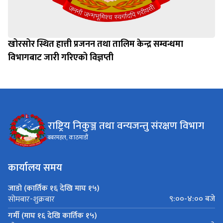
खोरसोर स्थित हात्ती प्रजनन तथा तालिम केन्द्र सम्वन्धमा
विभागबाट जारी गरिएको विज्ञप्ती
राष्ट्रिय निकुञ्ज तथा वन्यजन्तु संरक्षण विभाग
बबरमहल, काठमाडौं
कार्यालय समय
जाडो (कार्तिक १६ देखि माघ १५)
९:००-४:०० बजे
सोमबार-शुक्रबार
गर्मी (माघ १६ देखि कार्तिक १५)