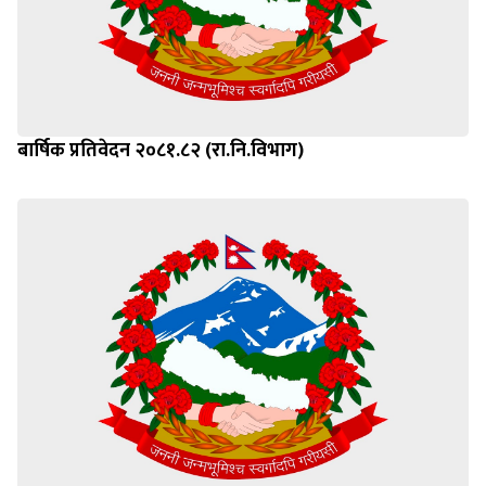
बार्षिक प्रतिवेदन २०८१.८२ (रा.नि.विभाग)