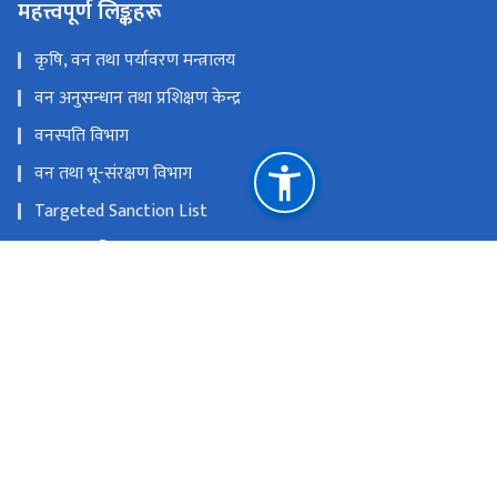
महत्त्वपूर्ण लिङ्कहरू
कृषि, वन तथा पर्यावरण मन्त्रालय
वन अनुसन्धान तथा प्रशिक्षण केन्द्र
वनस्पति विभाग
वन तथा भू-संरक्षण विभाग
Targeted Sanction List
वातावरण विभाग
SAWEN Nepal
राष्ट्रिय प्राकृतिक स्रोत तथा वित्त आयोग
बबरमहल, काठमाडौं
info@dnpwc.gov.np 01-5320850, 01-5320912