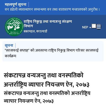
महत्त्वपूर्ण सूचना
मुख्य नेभिगेसनमा जानुहोस्
राष्ट्रिय बाघ सर्वेक्षण २०८२ सम्बन्धि प्रेस रिलिज
वन डढेलो व्यवस्थापन सम्वन्धमा वन तथा वातावरण मन्त्रालयको अनुरोध ।
विश्‍व सिमसार दिवस, २०८२
National Tiger Survey 2025 Press Release
राष्ट्रिय निकुञ्ज तथा वन्यजन्तु संरक्षण
विभाग
भाषा चयन गर्नुहोस
NEP
बबरमहल, काठमाडौं
मुख्य नेभिगेसनमा जानुहोस्
सूचना
४२ औं वार्डेन सेमिनार तथा २४ औं म. क्षे. व्य. समितिका अध्यक्षहरुको भेला
"सरसफाई सप्ताह" को अवसरमा राष्ट्रिय निकुञ्ज विभाग परिसर सरसफाई
आ.ब. २०८३/८४ को योजना तर्जूमा गोष्ठी सम्पन्न ।
वन तथा वातावरण मन्त्री माननीय गीता चौधरीज्यूलाई राष्‍ट्रिय निकुञ्ज
३१ औं वन्यजन्तु सप्‍ताह, २०८३ को प्रेस विज्ञप्ती
सम्पन्न
कार्यक्रम
विभागमा स्वागत ।
संकटापन्न वन्यजन्तु तथा वनस्पतिको
अन्तर्राष्ट्रिय व्यापार नियन्त्रण ऐन, २०७३
संकटापन्न वन्यजन्तु तथा वनस्पतिको अन्तर्राष्ट्रिय
व्यापार नियन्त्रण ऐन, २०७३