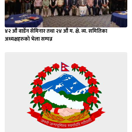
४२ औं वार्डेन सेमिनार तथा २४ औं म. क्षे. व्य. समितिका
अध्यक्षहरुको भेला सम्पन्न