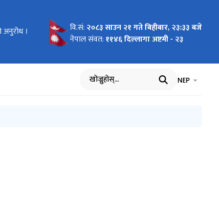
वि.सं:
२०८३ साउन २१ गते बिहीबार, २३:३३ बजे
ो अनुरोध ।
नेपाल संवत:
११४६ दिल्लागा अष्टमी - २३
भाषा चयन गर्नुह
भाषा प
NEP
खोज्नुहोस्