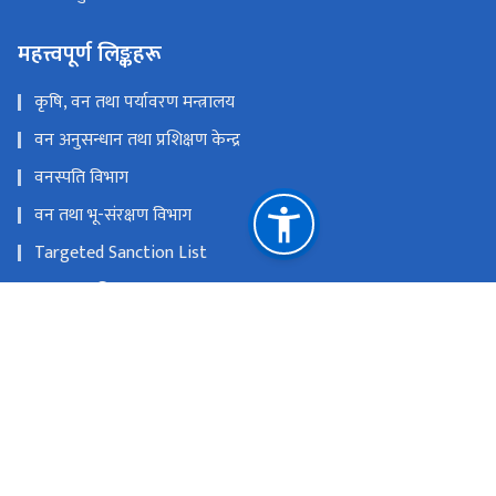
महत्त्वपूर्ण लिङ्कहरू
कृषि, वन तथा पर्यावरण मन्त्रालय
वन अनुसन्धान तथा प्रशिक्षण केन्द्र
वनस्पति विभाग
वन तथा भू-संरक्षण विभाग
Targeted Sanction List
वातावरण विभाग
SAWEN Nepal
राष्ट्रिय प्राकृतिक स्रोत तथा वित्त आयोग
बबरमहल, काठमाडौं
info@dnpwc.gov.np 01-5320850, 01-5320912