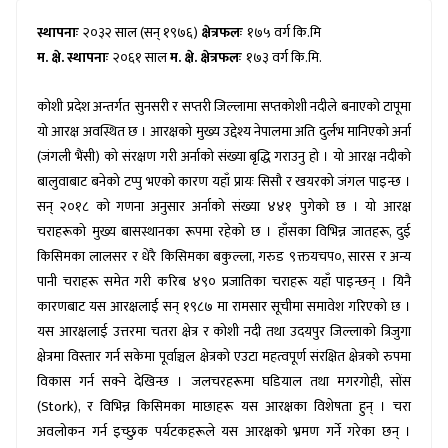
स्थापनाः
२०३२ साल (सन् १९७६)
क्षेत्रफलः
१७५ वर्ग कि.मि
म. क्षे. स्थापनाः
२०६१ साल
म. क्षे. क्षेत्रफलः
१७३ वर्ग कि.मि.
कोशी प्रदेश अन्तर्गत
सुनसरी र सप्तरी जिल्लामा सप्तकोशी नदीले बनाएको टापूमा
यो आरक्ष अवस्थित छ । आरक्षको मुख्य उद्देश्य नेपालमा अति दुर्लभ मानिएको अर्ना
(जंगली भैंसी) को संरक्षण गरी अर्नाको संख्या बृद्धि गराउनु हो । यो आरक्ष नदीको
बालुवाबाट बनेको टप्पु भएको कारण यहाँ प्रायः सिसौ र खयरको जंगल पाइन्छ ।
सन् २०१८ को गणना अनुसार अर्नाको संख्या
४४१
पुगेको छ । यो आरक्ष
चराहरूको मुख्य बासस्थानका रूपमा रहेको छ । हाँसका विभिन्न जातहरू
,
दुई
किसिमका लालसर र धेरै किसिमका बकुल्ला
,
गरुड ९क्तयचप०
,
सारस र अन्य
पानी चराहरू समेत गरी करिब ४९० प्रजातिका चराहरू यहाँ पाइन्छन् । यिनै
कारणबाट यस आरक्षलाई सन् १९८७ मा रामसार सूचीमा समावेश गरिएको छ ।
यस आरक्षलाई उत्तरमा चतरा क्षेत्र र कोशी नदी तथा उदयपुर जिल्लाको त्रिजुगा
क्षेत्रमा विस्तार गर्न सकेमा पूर्वाञ्चल क्षेत्रको एउटा महत्वपूर्ण संरक्षित क्षेत्रको रुपमा
विकास गर्न सक्ने देखिन्छ । जलचरहरूमा घडियाल तथा मगरगोही
,
सोंस
(
Stork),
र विभिन्न किसिमका माछाहरू यस आरक्षका विशेषता हुन् । चरा
अवलोकन गर्न इच्छुक पर्यटकहरूले यस आरक्षको भ्रमण गर्ने गरेका छन् ।